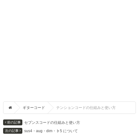
ギターコード
テンションコードの仕組みと使い方
プロギター講師に学ぶ、エレキギター初心者練習法
セブンスコードの仕組みと使い方
sus4・aug・dim・♭5 について