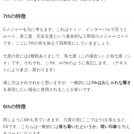
7thの特徴
Cメジャーを元に考えます。これはドミソ、インターバルで言うと
ルート、長三度、完全五度という基本的な三和音のメジャーコード
です。ここに7thの音を加えて四和音にしていきましょう。
七度の音には2種類ありまして、長七度（この場合シ）と短七度（シ
♭）です。それぞれ、△7th、m7thのように表記します。（テキス
トにより多少、変わります）
感じ方はそれぞれかと思いますが、一般的には
7thはおしゃれな響き
を表現したい場合に使用されることが多いです。
6thの特徴
同じように6thも見ていきます。六度の音(ここではラ)を加えると、
C6です。こちらは一般的には
落ち着いたというか、暗い印象
を与え
るコードになります。