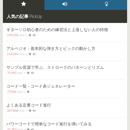
PickUp
人気の記事
人気
音源あり
その他
ギターソロ初心者のための練習法と上達しない人の特徴
190,254
アルペジオ - 基本的な弾き方とピックの動かし方
114,324
サンプル音源で学ぶ、ストロークのパターンとリズム
75,595
コード一覧 - コード表ジェネレーター
77,466
よくある定番コード進行
207,408
パワーコードで簡単なコード進行を弾いてみる
35,742