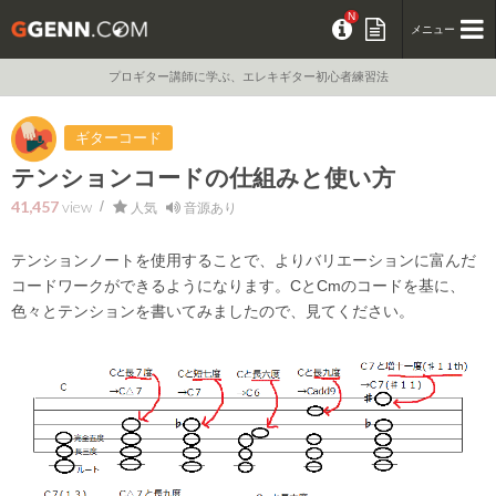
N
ギターGENN | プロギター講師に学ぶ、エレキ
メニュー
プロギター講師に学ぶ、エレキギター初心者練習法
ギターコード
テンションコードの仕組みと使い方
41,457
人気
音源あり
テンションノートを使用することで、よりバリエーションに富んだ
コードワークができるようになります。CとCmのコードを基に、
色々とテンションを書いてみましたので、見てください。